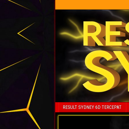
RESULT SYDNEY 6D TERCEPAT