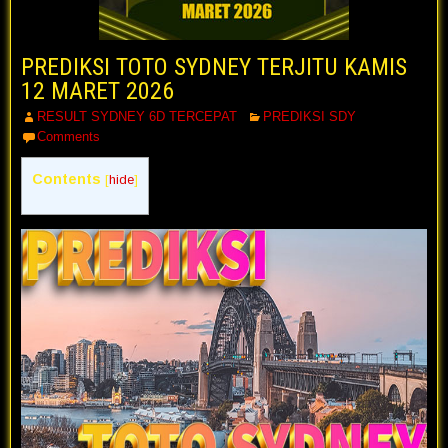
PREDIKSI TOTO SYDNEY TERJITU KAMIS
12 MARET 2026
RESULT SYDNEY 6D TERCEPAT
PREDIKSI SDY
Comments
Contents
[
hide
]