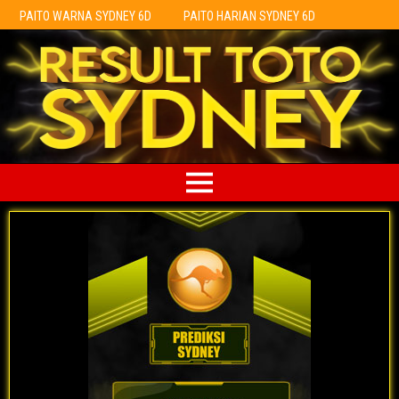
PAITO WARNA SYDNEY 6D
PAITO HARIAN SYDNEY 6D