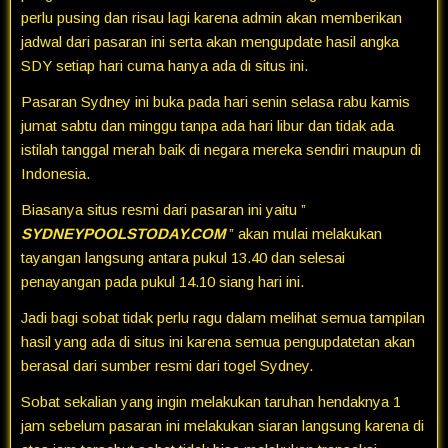
perlu pusing dan risau lagi karena admin akan memberikan
jadwal dari pasaran ini serta akan mengupdate hasil angka
SDY setiap hari cuma hanya ada di situs ini.
Pasaran Sydney ini buka pada hari senin selasa rabu kamis
jumat sabtu dan minggu tanpa ada hari libur dan tidak ada
istilah tanggal merah baik di negara mereka sendiri maupun di
Indonesia.
Biasanya situs resmi dari pasaran ini yaitu ”
SYDNEYPOOLSTODAY.COM
” akan mulai melakukan
tayangan langsung antara pukul 13.40 dan selesai
penayangan pada pukul 14.10 siang hari ini.
Jadi bagi sobat tidak perlu ragu dalam melihat semua tampilan
hasil yang ada di situs ini karena semua pengupdatetan akan
berasal dari sumber resmi dari togel Sydney.
Sobat sekalian yang ingin melakukan taruhan hendaknya 1
jam sebelum pasaran ini melakukan siaran langsung karena di