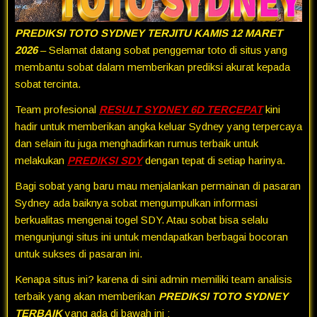
PREDIKSI TOTO SYDNEY TERJITU KAMIS 12 MARET
2026
– Selamat datang sobat penggemar toto di situs yang
membantu sobat dalam memberikan prediksi akurat kepada
sobat tercinta.
Team profesional
RESULT SYDNEY 6D TERCEPAT
kini
hadir untuk memberikan angka keluar Sydney yang terpercaya
dan selain itu juga menghadirkan rumus terbaik untuk
melakukan
PREDIKSI SDY
dengan tepat di setiap harinya.
Bagi sobat yang baru mau menjalankan permainan di pasaran
Sydney ada baiknya sobat mengumpulkan informasi
berkualitas mengenai togel SDY. Atau sobat bisa selalu
mengunjungi situs ini untuk mendapatkan berbagai bocoran
untuk sukses di pasaran ini.
Kenapa situs ini? karena di sini admin memiliki team analisis
terbaik yang akan memberikan
PREDIKSI TOTO SYDNEY
TERBAIK
yang ada di bawah ini :