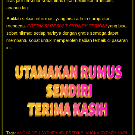
atas jam tersebut sobat tidak bisa melakukan transaksi
apapun lagi.
Baiklah sekian informasi yang bisa admin sampaikan
mengenai
PREDIKSI RESULT SYDNEY TERKINI
yang bisa
sobat nikmati setiap harinya dengan gratis semoga dapat
membantu sobat untuk memperoleh hadiah terbaik di pasaran
ini.
Tags:
ANGKA JITU SYDNEY 4D
,
PREDIKSI ANGKA SYDNEY HARI