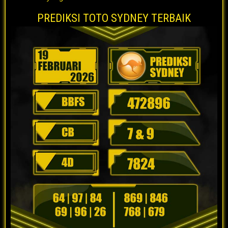
PREDIKSI TOTO SYDNEY TERBAIK