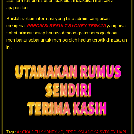
atas jam tersebut sobat tidak bisa melakukan transaksi
apapun lagi.
Baiklah sekian informasi yang bisa admin sampaikan
mengenai
PREDIKSI RESULT SYDNEY TERKINI
yang bisa
sobat nikmati setiap harinya dengan gratis semoga dapat
membantu sobat untuk memperoleh hadiah terbaik di pasaran
ini.
Tags:
ANGKA JITU SYDNEY 4D
,
PREDIKSI ANGKA SYDNEY HARI