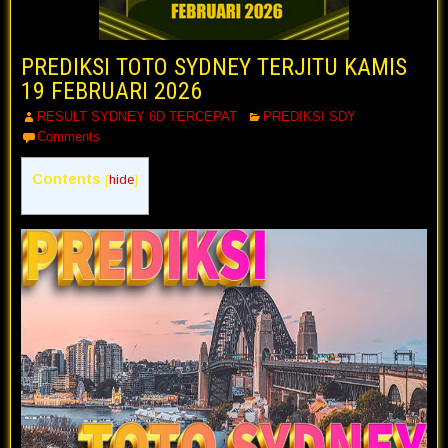
PREDIKSI TOTO SYDNEY TERJITU KAMIS
19 FEBRUARI 2026
RESULT SYDNEY 6D TERCEPAT
PREDIKSI SDY
Comments
Contents
[
hide
]