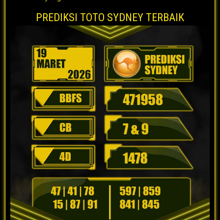
PREDIKSI TOTO SYDNEY TERBAIK