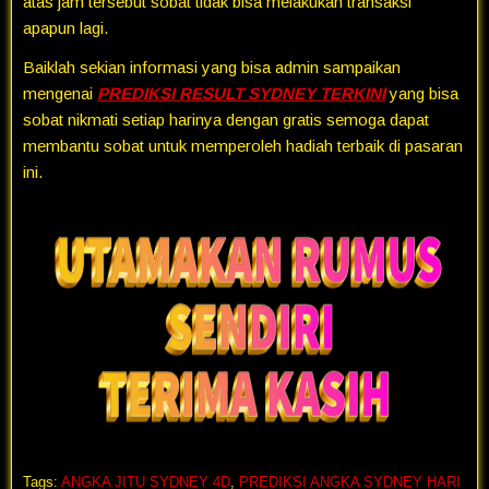
atas jam tersebut sobat tidak bisa melakukan transaksi
apapun lagi.
Baiklah sekian informasi yang bisa admin sampaikan
mengenai
PREDIKSI RESULT SYDNEY TERKINI
yang bisa
sobat nikmati setiap harinya dengan gratis semoga dapat
membantu sobat untuk memperoleh hadiah terbaik di pasaran
ini.
Tags:
ANGKA JITU SYDNEY 4D
,
PREDIKSI ANGKA SYDNEY HARI