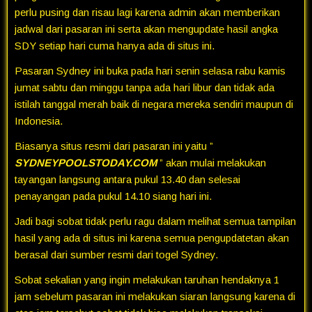
perlu pusing dan risau lagi karena admin akan memberikan
jadwal dari pasaran ini serta akan mengupdate hasil angka
SDY setiap hari cuma hanya ada di situs ini.
Pasaran Sydney ini buka pada hari senin selasa rabu kamis
jumat sabtu dan minggu tanpa ada hari libur dan tidak ada
istilah tanggal merah baik di negara mereka sendiri maupun di
Indonesia.
Biasanya situs resmi dari pasaran ini yaitu ”
SYDNEYPOOLSTODAY.COM
” akan mulai melakukan
tayangan langsung antara pukul 13.40 dan selesai
penayangan pada pukul 14.10 siang hari ini.
Jadi bagi sobat tidak perlu ragu dalam melihat semua tampilan
hasil yang ada di situs ini karena semua pengupdatetan akan
berasal dari sumber resmi dari togel Sydney.
Sobat sekalian yang ingin melakukan taruhan hendaknya 1
jam sebelum pasaran ini melakukan siaran langsung karena di